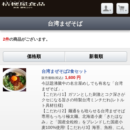
台湾まぜそば
2
件
の商品がございます。
価格順
新着順
台湾まぜそば2食セット
1,600
円
販売価格(税込):
今話題沸騰中の名古屋めしでも有名な「台湾
まぜそば」。
【こだわり1】ガツンとした刺激とコク深さが
クセになる旨さの特製台湾ミンチだれ(レトル
ト具材仕様)
【こだわり2】麺通をも唸らせる台湾まぜそば
専用もっちり極太麺。北海道小麦「きたほな
み」と「国産全粒粉」をブレンドした国産小
麦100%使用!【こだわり3】海苔、魚粉、にん