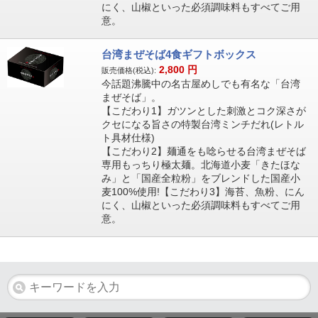
にく、山椒といった必須調味料もすべてご用
意。
台湾まぜそば4食ギフトボックス
2,800
円
販売価格(税込):
今話題沸騰中の名古屋めしでも有名な「台湾
まぜそば」。
【こだわり1】ガツンとした刺激とコク深さが
クセになる旨さの特製台湾ミンチだれ(レトル
ト具材仕様)
【こだわり2】麺通をも唸らせる台湾まぜそば
専用もっちり極太麺。北海道小麦「きたほな
み」と「国産全粒粉」をブレンドした国産小
麦100%使用!【こだわり3】海苔、魚粉、にん
にく、山椒といった必須調味料もすべてご用
意。